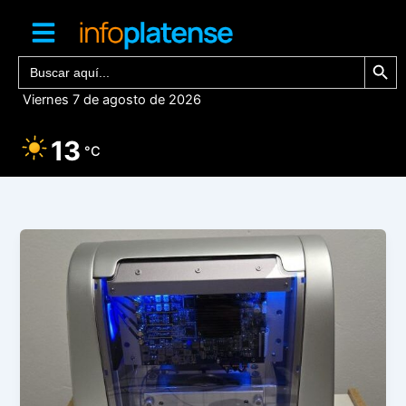
Ir
al
contenido
Botón de bú
Buscar:
Viernes 7 de agosto de 2026
13
°C