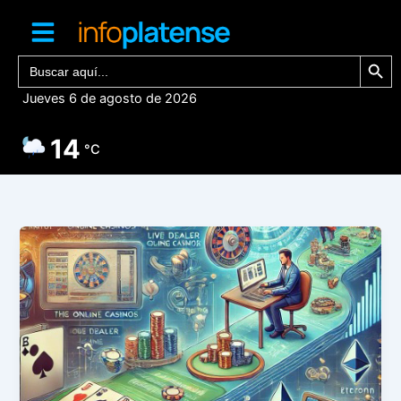
Ir
al
contenido
Botón de bú
Buscar:
Jueves 6 de agosto de 2026
14
°C