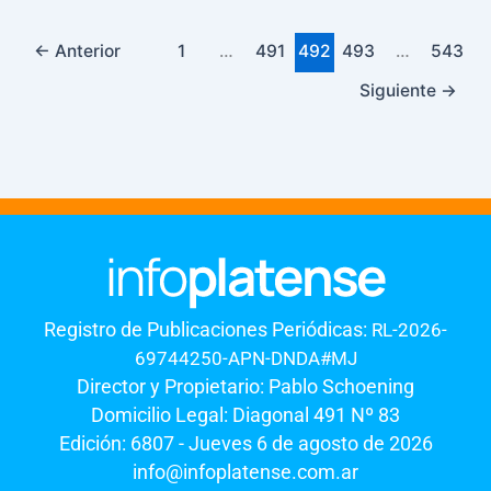
←
Anterior
1
…
491
492
493
…
543
Siguiente
→
Registro de Publicaciones Periódicas:
RL-2026-
69744250-APN-DNDA#MJ
Director y Propietario: Pablo Schoening
Domicilio Legal: Diagonal 491 Nº 83
Edición: 6807 - Jueves 6 de agosto de 2026
info@infoplatense.com.ar