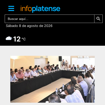
Ir
al
contenido
Botón de bú
Buscar:
Sábado 8 de agosto de 2026
12
°C