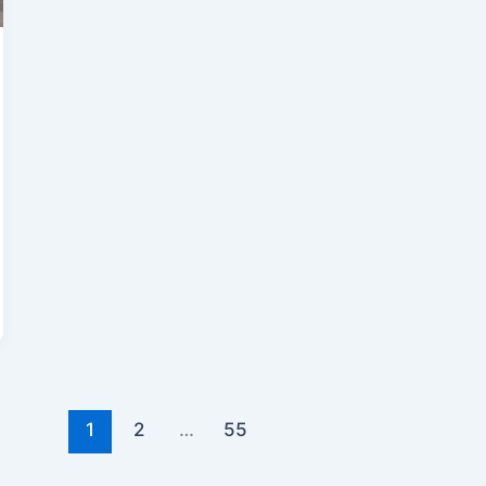
1
2
…
55