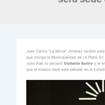
Juan Carlos “La Mona” Jiménez recibió este
que otorga la Municipalidad de La Plata. En 
Julio Alak lo declaró
Visitante Ilustre
y le e
que el músico dará este sábado en el Esta