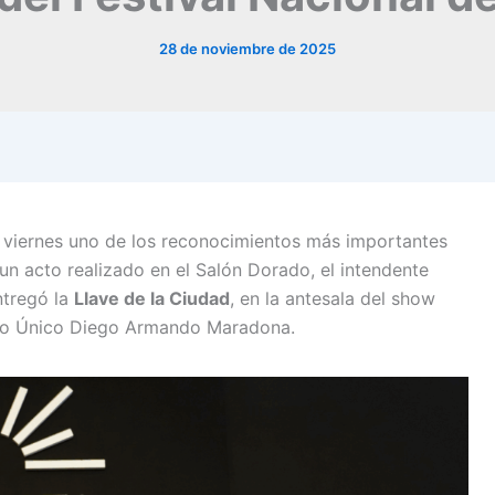
28 de noviembre de 2025
 viernes uno de los reconocimientos más importantes
un acto realizado en el Salón Dorado, el intendente
ntregó la
Llave de la Ciudad
, en la antesala del show
dio Único Diego Armando Maradona.