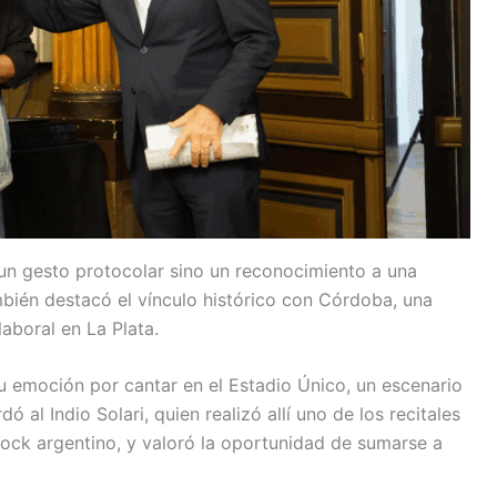
s un gesto protocolar sino un reconocimiento a una
bién destacó el vínculo histórico con Córdoba, una
laboral en La Plata.
 emoción por cantar en el Estadio Único, un escenario
 al Indio Solari, quien realizó allí uno de los recitales
 rock argentino, y valoró la oportunidad de sumarse a