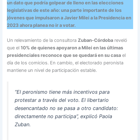
un dato que podría golpear de lleno en las elecciones
legislativas de este año: una parte importante de los
jóvenes que impulsaron a Javier Milei a la Presidencia en
2023 ahora planea no ir a votar.
Un relevamiento de la consultora
Zuban-Córdoba
reveló
que el
10% de quienes apoyaron a Milei en las últimas
presidenciales reconoce que se quedará en su casa
el
día de los comicios. En cambio, el electorado peronista
mantiene un nivel de participación estable.
“El peronismo tiene más incentivos para
protestar a través del voto. El libertario
desencantado no se pasa a otro candidato:
directamente no participa”, explicó Paola
Zuban.