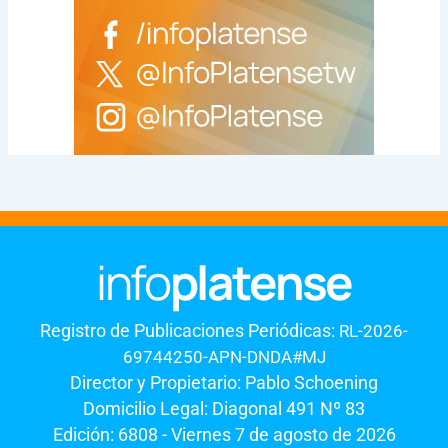
Registro de Publicaciones Periódicas:
RL-2026-
69744250-APN-DNDA#MJ
Director y Propietario: Pablo Schoening
Domicilio Legal: Diagonal 491 Nº 83
Edición: 6808 - Viernes 7 de agosto de 2026