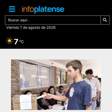
Ir
al
contenido
Botón de bú
Buscar:
Viernes 7 de agosto de 2026
7
°C