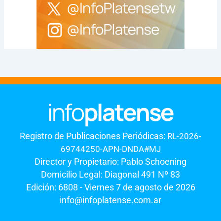
Registro de Publicaciones Periódicas:
RL-2026-
69744250-APN-DNDA#MJ
Director y Propietario: Pablo Schoening
Domicilio Legal: Diagonal 491 Nº 83
Edición: 6808 - Viernes 7 de agosto de 2026
info@infoplatense.com.ar