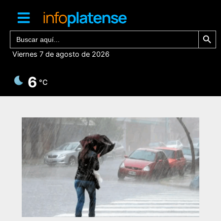
Ir
al
contenido
Botón de bú
Buscar:
Viernes 7 de agosto de 2026
6
°C