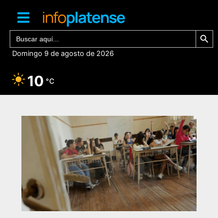
Ir
al
contenido
Botón de bú
Buscar:
Domingo 9 de agosto de 2026
10
°C