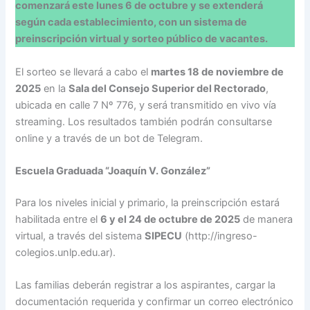
comenzará este lunes 6 de octubre y se extenderá
según cada establecimiento, con un sistema de
preinscripción virtual y sorteo público de vacantes.
El sorteo se llevará a cabo el
martes 18 de noviembre de
2025
en la
Sala del Consejo Superior del Rectorado
,
ubicada en calle 7 Nº 776, y será transmitido en vivo vía
streaming. Los resultados también podrán consultarse
online y a través de un bot de Telegram.
Escuela Graduada “Joaquín V. González”
Para los niveles inicial y primario, la preinscripción estará
habilitada entre el
6 y el 24 de octubre de 2025
de manera
virtual, a través del sistema
SIPECU
(http://ingreso-
colegios.unlp.edu.ar).
Las familias deberán registrar a los aspirantes, cargar la
documentación requerida y confirmar un correo electrónico