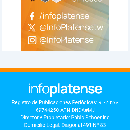
Registro de Publicaciones Periódicas:
RL-2026-
69744250-APN-DNDA#MJ
Director y Propietario: Pablo Schoening
Domicilio Legal: Diagonal 491 Nº 83