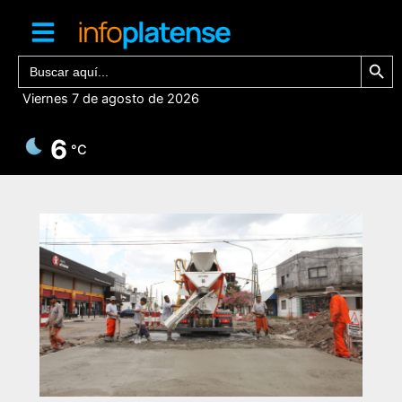
Ir
al
contenido
Botón de bú
Buscar:
Viernes 7 de agosto de 2026
6
°C