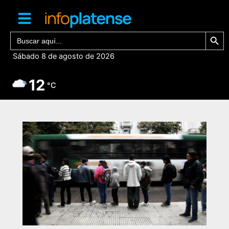
Ir
al
contenido
Botón de bú
Buscar:
Sábado 8 de agosto de 2026
12
°C