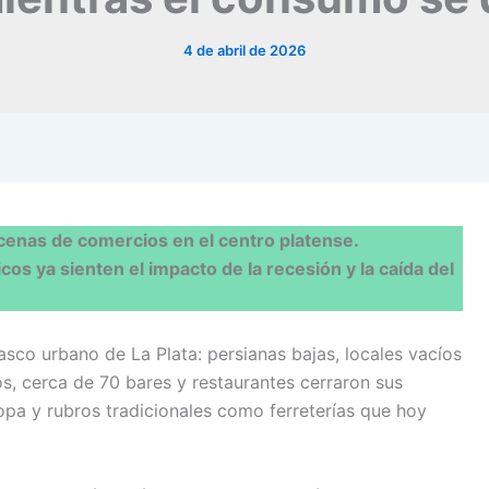
4 de abril de 2026
cenas de comercios en el centro platense.
os ya sienten el impacto de la recesión y la caída del
casco urbano de La Plata: persianas bajas, locales vacíos
ños, cerca de 70 bares y restaurantes cerraron sus
opa y rubros tradicionales como ferreterías que hoy