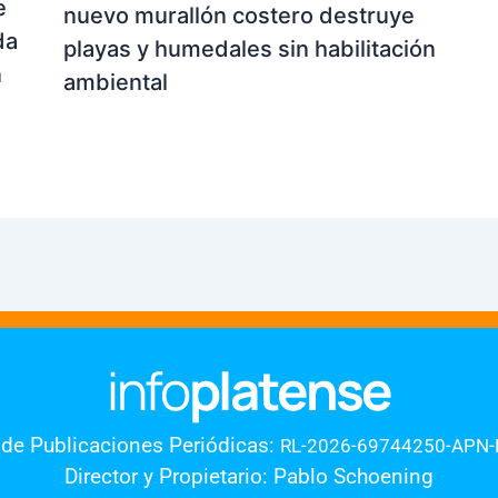
e
nuevo murallón costero destruye
da
playas y humedales sin habilitación
n
ambiental
 de Publicaciones Periódicas:
RL-2026-69744250-APN
Director y Propietario: Pablo Schoening