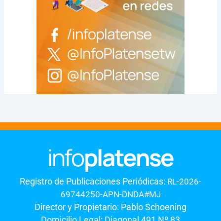
Registro de Publicaciones Periódicas:
RL-2026-
69744250-APN-DNDA#MJ
Director y Propietario: Pablo Schoening
Domicilio Legal: Diagonal 491 Nº 83