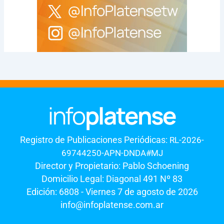
Registro de Publicaciones Periódicas:
RL-2026-
69744250-APN-DNDA#MJ
Director y Propietario: Pablo Schoening
Domicilio Legal: Diagonal 491 Nº 83
Edición: 6808 - Viernes 7 de agosto de 2026
info@infoplatense.com.ar