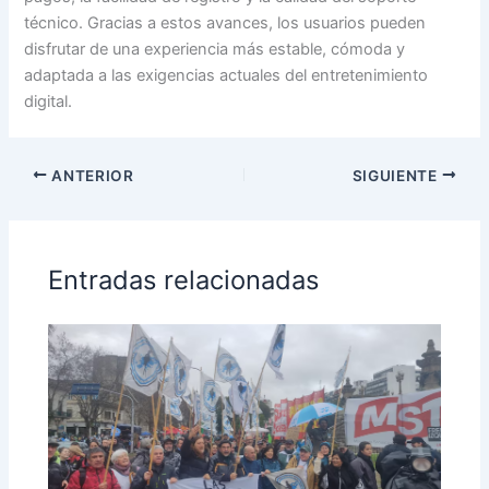
técnico. Gracias a estos avances, los usuarios pueden
disfrutar de una experiencia más estable, cómoda y
adaptada a las exigencias actuales del entretenimiento
digital.
ANTERIOR
SIGUIENTE
Entradas relacionadas