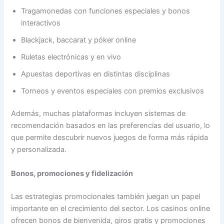
Tragamonedas con funciones especiales y bonos
interactivos
Blackjack, baccarat y póker online
Ruletas electrónicas y en vivo
Apuestas deportivas en distintas disciplinas
Torneos y eventos especiales con premios exclusivos
Además, muchas plataformas incluyen sistemas de
recomendación basados en las preferencias del usuario, lo
que permite descubrir nuevos juegos de forma más rápida
y personalizada.
Bonos, promociones y fidelización
Las estrategias promocionales también juegan un papel
importante en el crecimiento del sector. Los casinos online
ofrecen bonos de bienvenida, giros gratis y promociones