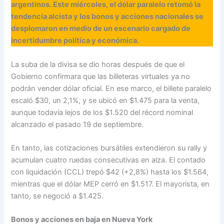
argentinos. Este miércoles, el dólar paralelo retomó la
tendencia alcista y los bonos y acciones nacionales se
desplomaron en medio de un escenario cargado de
incertidumbre política y económica.
La suba de la divisa se dio horas después de que el
Gobierno confirmara que las billeteras virtuales ya no
podrán vender dólar oficial. En ese marco, el billete paralelo
escaló $30, un 2,1%, y se ubicó en $1.475 para la venta,
aunque todavía lejos de los $1.520 del récord nominal
alcanzado el pasado 19 de septiembre.
En tanto, las cotizaciones bursátiles extendieron su rally y
acumulan cuatro ruedas consecutivas en alza. El contado
con liquidación (CCL) trepó $42 (+2,8%) hasta los $1.564,
mientras que el dólar MEP cerró en $1.517. El mayorista, en
tanto, se negoció a $1.425.
Bonos y acciones en baja en Nueva York