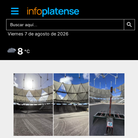
Ir
al
contenido
Botón de bú
Buscar:
Viernes 7 de agosto de 2026
8
°C