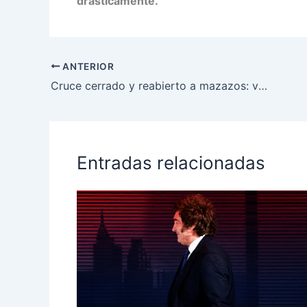
drásticamente.
ANTERIOR
Cruce cerrado y reabierto a mazazos: vecinos en pie de guerra por los cambios en la avenida 44
Entradas relacionadas