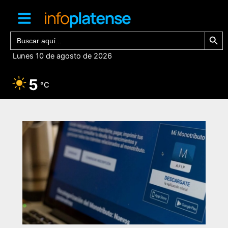
Ir
al
contenido
Botón de bú
Buscar:
Lunes 10 de agosto de 2026
5
°C