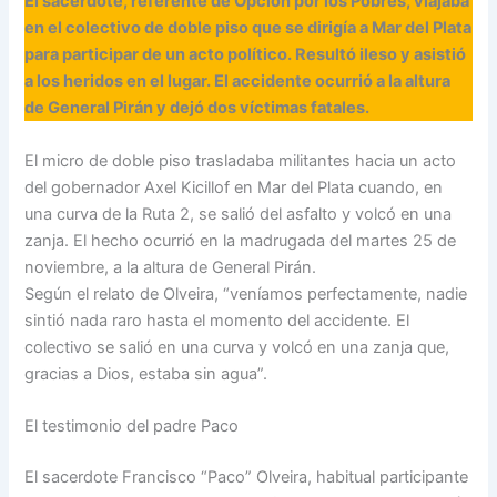
El sacerdote, referente de Opción por los Pobres, viajaba
en el colectivo de doble piso que se dirigía a Mar del Plata
para participar de un acto político. Resultó ileso y asistió
a los heridos en el lugar. El accidente ocurrió a la altura
de General Pirán y dejó dos víctimas fatales.
El micro de doble piso trasladaba militantes hacia un acto
del gobernador Axel Kicillof en Mar del Plata cuando, en
una curva de la Ruta 2, se salió del asfalto y volcó en una
zanja. El hecho ocurrió en la madrugada del martes 25 de
noviembre, a la altura de General Pirán.
Según el relato de Olveira, “veníamos perfectamente, nadie
sintió nada raro hasta el momento del accidente. El
colectivo se salió en una curva y volcó en una zanja que,
gracias a Dios, estaba sin agua”.
El testimonio del padre Paco
El sacerdote Francisco “Paco” Olveira, habitual participante