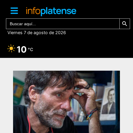
Ir
al
contenido
Botón de bú
Buscar:
Viernes 7 de agosto de 2026
10
°C