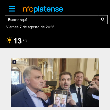
Ir
al
contenido
Botón de bú
Buscar:
Viernes 7 de agosto de 2026
13
°C