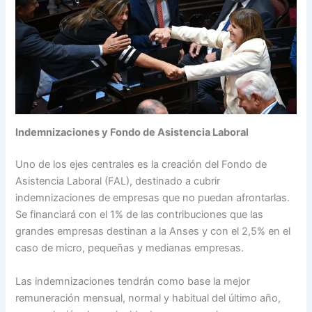
Indemnizaciones y Fondo de Asistencia Laboral
Uno de los ejes centrales es la creación del Fondo de
Asistencia Laboral (FAL), destinado a cubrir
indemnizaciones de empresas que no puedan afrontarlas.
Se financiará con el 1% de las contribuciones que las
grandes empresas destinan a la Anses y con el 2,5% en el
caso de micro, pequeñas y medianas empresas.
Las indemnizaciones tendrán como base la mejor
remuneración mensual, normal y habitual del último año,