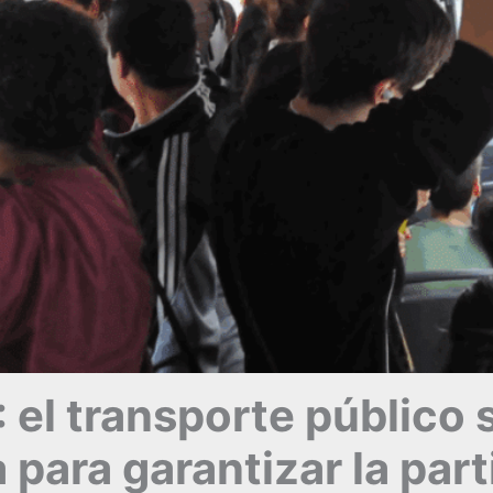
el transporte público s
 para garantizar la par