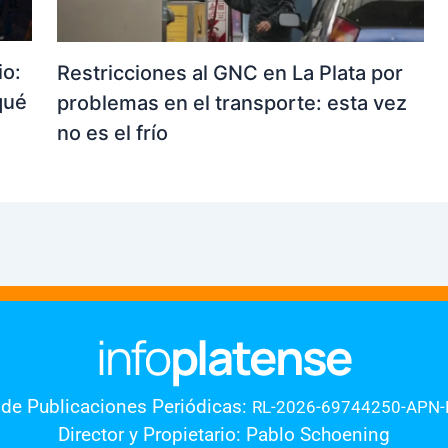
io:
Restricciones al GNC en La Plata por
qué
problemas en el transporte: esta vez
no es el frío
 de Publicaciones Periódicas:
RL-2026-69744250-APN
Director y Propietario: Pablo Schoening