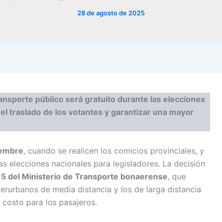
28 de agosto de 2025
nsporte público será gratuito durante las elecciones
r el traslado de los votantes y garantizar una mayor
iembre
, cuando se realicen los comicios provinciales, y
las elecciones nacionales para legisladores. La decisión
5 del Ministerio de Transporte bonaerense
, que
terurbanos de media distancia y los de larga distancia
 costo para los pasajeros.