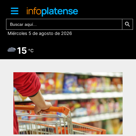
Ir
al
contenido
Botón de bú
Buscar:
Miércoles 5 de agosto de 2026
15
°C