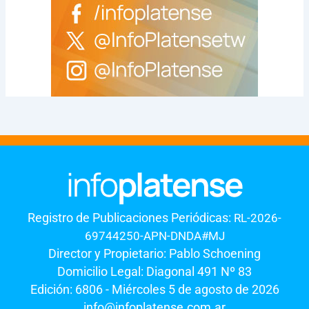
Registro de Publicaciones Periódicas:
RL-2026-
69744250-APN-DNDA#MJ
Director y Propietario: Pablo Schoening
Domicilio Legal: Diagonal 491 Nº 83
Edición: 6806 - Miércoles 5 de agosto de 2026
info@infoplatense.com.ar