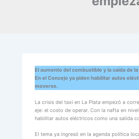
empieza
El aumento del combustible y la caída de la
En el Concejo ya piden habilitar autos eléct
moverse.
La crisis del taxi en La Plata empezó a corr
eje: el costo de operar. Con la nafta en nive
habilitar autos eléctricos como una salida c
El tema ya ingresó en la agenda política lo