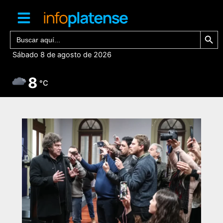
Ir
al
contenido
Botón de bú
Buscar:
Sábado 8 de agosto de 2026
8
°C