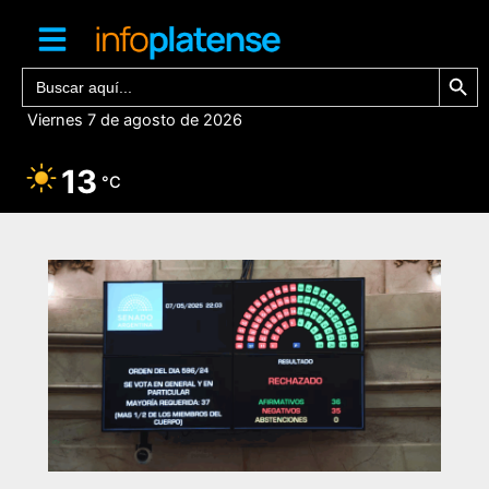
Ir
al
contenido
Botón de bú
Buscar:
Viernes 7 de agosto de 2026
13
°C