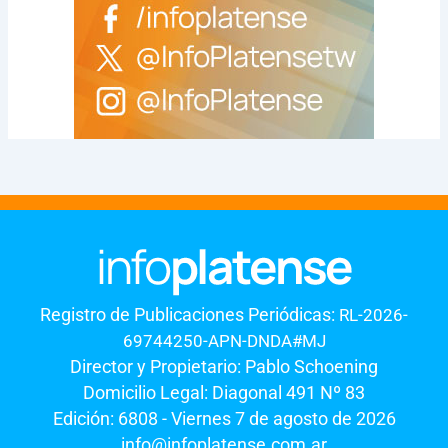
Registro de Publicaciones Periódicas:
RL-2026-
69744250-APN-DNDA#MJ
Director y Propietario: Pablo Schoening
Domicilio Legal: Diagonal 491 Nº 83
Edición: 6808 - Viernes 7 de agosto de 2026
info@infoplatense.com.ar