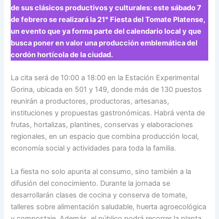
de sus clásicos productivos y culturales: este sábado 7
de febrero se realizará la 21° Fiesta del Tomate Platense,
un evento que ya forma parte del calendario local y que
busca poner en valor una producción emblemática del
cordón hortícola de la ciudad.
La cita será de 10:00 a 18:00 en la Estación Experimental
Gorina, ubicada en 501 y 149, donde más de 130 puestos
reunirán a productores, productoras, artesanas,
instituciones y propuestas gastronómicas. Habrá venta de
frutas, hortalizas, plantines, conservas y elaboraciones
regionales, en un espacio que combina producción local,
economía social y actividades para toda la familia.
La fiesta no solo apunta al consumo, sino también a la
difusión del conocimiento. Durante la jornada se
desarrollarán clases de cocina y conserva de tomate,
talleres sobre alimentación saludable, huerta agroecológica
y compostaje. Además, el público podrá recorrer la planta