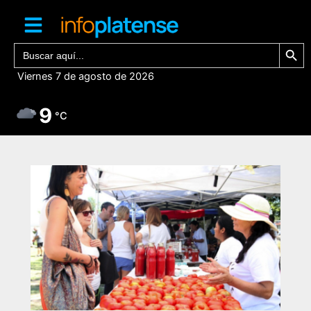
Ir
al
contenido
Botón de bú
Buscar:
Viernes 7 de agosto de 2026
9
°C