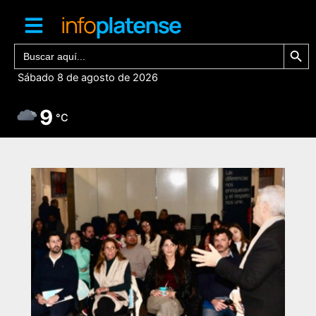
Ir
al
contenido
Botón de bú
Buscar:
Sábado 8 de agosto de 2026
9
°C