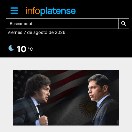
Ir
al
contenido
Botón de bú
Buscar:
Viernes 7 de agosto de 2026
10
°C