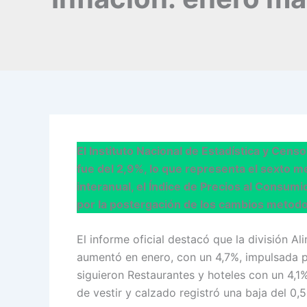
El Instituto Nacional de Estadística y Cen
fue del 2,9%, lo que representa el sexto 
interanual, el Índice de Precios al Consum
por la postergación de los cambios metodol
El informe oficial destacó que la división A
aumentó en enero, con un 4,7%, impulsada po
siguieron Restaurantes y hoteles con un 4,
de vestir y calzado registró una baja del 0,