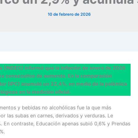
10 de febrero de 2026
sos (INDEC) informó que la inflación de enero de 2026
mes consecutivo de aumento. En la comparación
idor (IPC) acumuló un 32,4%, en medio de la polémica
ógicos en la medición oficial.
limentos y bebidas no alcohólicas fue la que más
r las subas en carnes, derivados y verduras. Le
1%. En contraste, Educación apenas subió 0,6% y Prendas
5%.