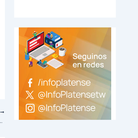
E
trulleros y motos: intendentes destacan distribución sin favoritismos políticos