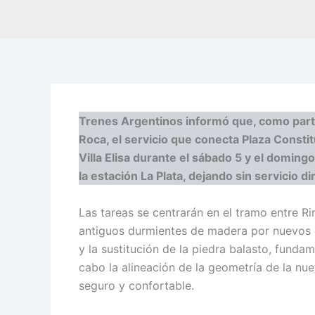
Trenes Argentinos informó que, como parte 
Roca, el servicio que conecta Plaza Constit
Villa Elisa durante el sábado 5 y el domingo
la estación La Plata, dejando sin servicio d
Las tareas se centrarán en el tramo entre Ri
antiguos durmientes de madera por nuevos 
y la sustitución de la piedra balasto, fundam
cabo la alineación de la geometría de la nuev
seguro y confortable.