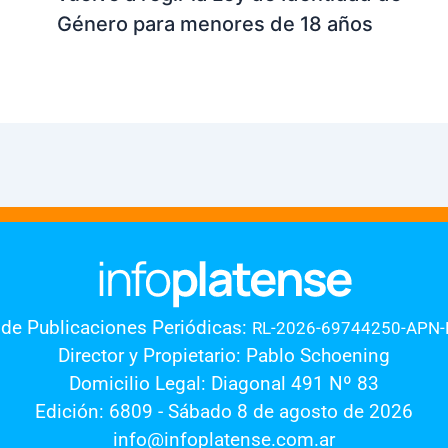
Género para menores de 18 años
 de Publicaciones Periódicas:
RL-2026-69744250-APN
Director y Propietario: Pablo Schoening
Domicilio Legal: Diagonal 491 Nº 83
Edición: 6809 - Sábado 8 de agosto de 2026
info@infoplatense.com.ar