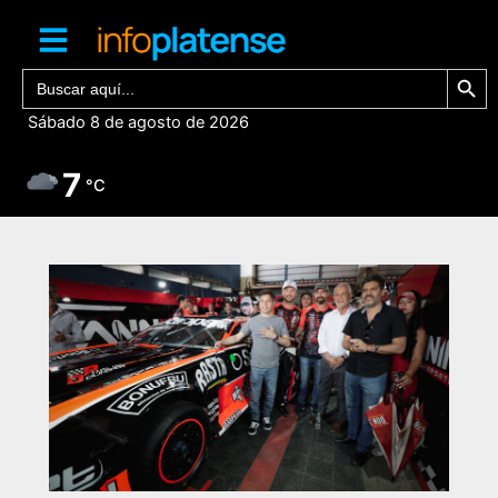
Ir
al
contenido
Botón de bú
Buscar:
Sábado 8 de agosto de 2026
7
°C