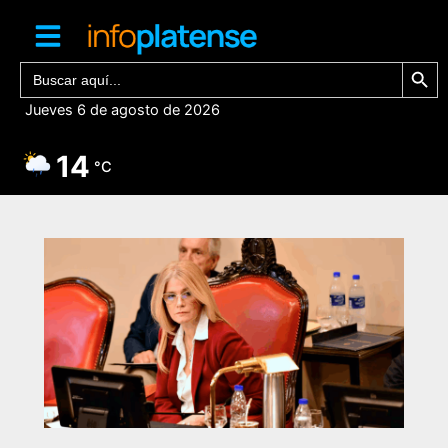
Ir
al
contenido
Botón de bú
Buscar:
Jueves 6 de agosto de 2026
14
°C