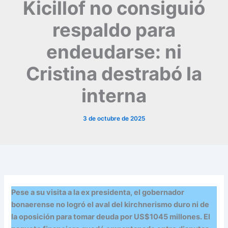
Kicillof no consiguió
respaldo para
endeudarse: ni
Cristina destrabó la
interna
3 de octubre de 2025
Pese a su visita a la ex presidenta, el gobernador
bonaerense no logró el aval del kirchnerismo duro ni de
la oposición para tomar deuda por US$1045 millones. El