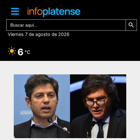
Ir
al
contenido
Botón de bú
Buscar:
Viernes 7 de agosto de 2026
6
°C