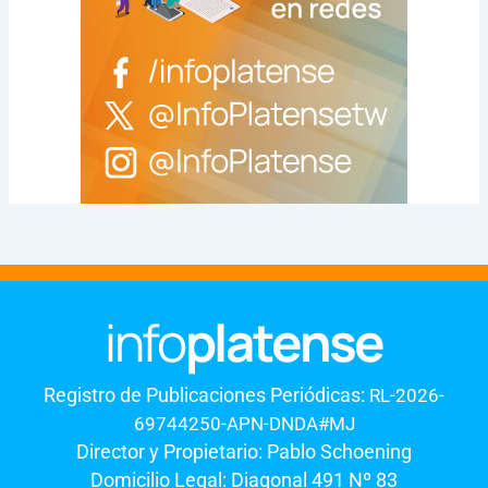
Registro de Publicaciones Periódicas:
RL-2026-
69744250-APN-DNDA#MJ
Director y Propietario: Pablo Schoening
Domicilio Legal: Diagonal 491 Nº 83