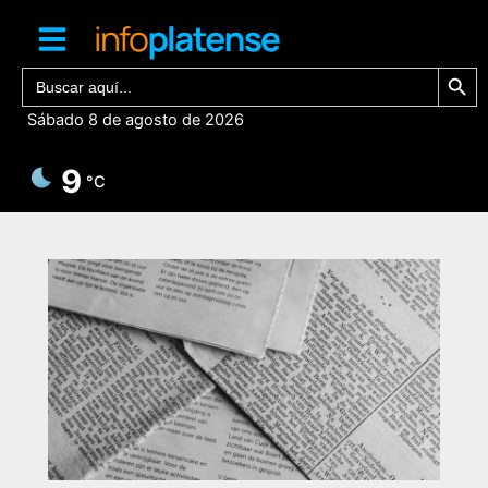
Ir
al
contenido
Botón de bú
Buscar:
Sábado 8 de agosto de 2026
9
°C