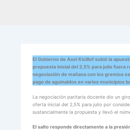
El Gobierno de Axel Kicillof subió la apues
propuesta inicial del 2,5% para julio fuera 
negociación de mañana con los gremios est
pago de aguinaldos en varios municipios 
La negociación paritaria docente dio un gir
oferta inicial del 2,5% para julio por consid
sustancialmente la propuesta y llevó el núm
El salto responde directamente a la presió