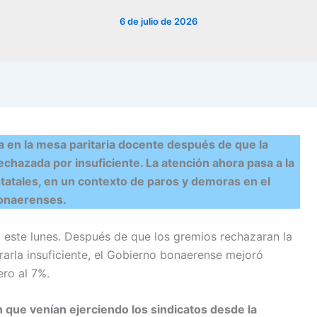
6 de julio de 2026
ta en la mesa paritaria docente después de que la
rechazada por insuficiente. La atención ahora pasa a la
atales, en un contexto de paros y demoras en el
bonaerenses.
o este lunes. Después de que los gremios rechazaran la
erarla insuficiente, el Gobierno bonaerense mejoró
ero al 7%.
n que venían ejerciendo los sindicatos desde la