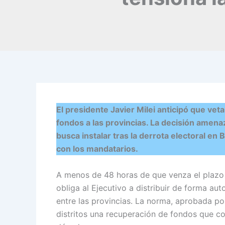
El presidente Javier Milei anticipó que vet
fondos a las provincias. La decisión amena
busca instalar tras la derrota electoral en
con los mandatarios.
A menos de 48 horas de que venza el plazo co
obliga al Ejecutivo a distribuir de forma au
entre las provincias. La norma, aprobada po
distritos una recuperación de fondos que c