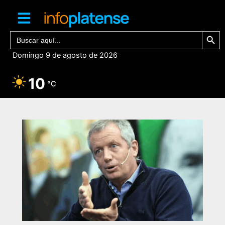
Ir
al
contenido
Botón de bú
Buscar:
Domingo 9 de agosto de 2026
10
°C