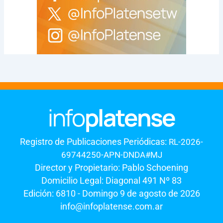
Registro de Publicaciones Periódicas:
RL-2026-
69744250-APN-DNDA#MJ
Director y Propietario: Pablo Schoening
Domicilio Legal: Diagonal 491 Nº 83
Edición: 6810 - Domingo 9 de agosto de 2026
info@infoplatense.com.ar