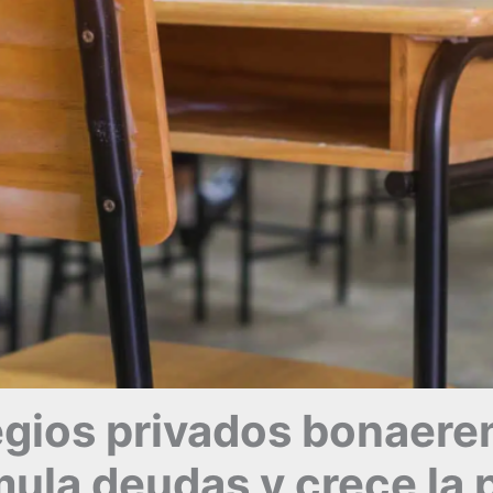
gios privados bonaeren
mula deudas y crece la