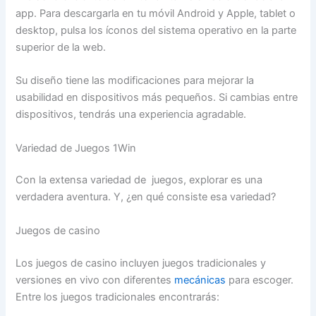
app. Para descargarla en tu móvil Android y Apple, tablet o
desktop, pulsa los íconos del sistema operativo en la parte
superior de la web.
Su diseño tiene las modificaciones para mejorar la
usabilidad en dispositivos más pequeños. Si cambias entre
dispositivos, tendrás una experiencia agradable.
Variedad de Juegos 1Win
Con la extensa variedad de juegos, explorar es una
verdadera aventura. Y, ¿en qué consiste esa variedad?
Juegos de casino
Los juegos de casino incluyen juegos tradicionales y
versiones en vivo con diferentes
mecánicas
para escoger.
Entre los juegos tradicionales encontrarás: