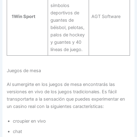
símbolos
deportivos de
1Win Sport
AGT Software
guantes de
béisbol, pelotas,
palos de hockey
y guantes y 40
líneas de juego.
Juegos de mesa
Al sumergirte en los juegos de mesa encontrarás las
versiones en vivo de los juegos tradicionales. Es fácil
transportarte a la sensación que puedes experimentar en
un casino real con la siguientes características:
croupier en vivo
chat