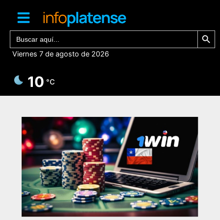
Ir
al
contenido
Botón de bú
Buscar:
Viernes 7 de agosto de 2026
10
°C