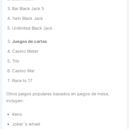
Bar Black Jack 5
1win Black Jack
Unlimited Black Jack
Juegos de cartas
Casino Meter
Trio
Casino War
Race to 17
Otros juegos populares basados en juegos de mesa,
incluyen:
Keno
Joker´s wheel