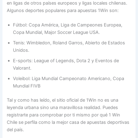
en ligas de otros países europeos y ligas locales chilenas.
Algunos deportes populares para apuestas 1Win son:
Fútbol: Copa América, Liga de Campeones Europea,
Copa Mundial, Major Soccer League USA.
Tenis: Wimbledon, Roland Garros, Abierto de Estados
Unidos.
E-sports: League of Legends, Dota 2 y Eventos de
Valorant.
Voleibol: Liga Mundial Campeonato Americano, Copa
Mundial FIVB
Tal y como has leído, el sitio oficial de 1Win no es una
leyenda urbana sino una maravillosa realidad. Puedes
registrarte para comprobar por ti mismo por qué 1 Win
Chile se perfila como la mejor casa de apuestas deportivas
del país.