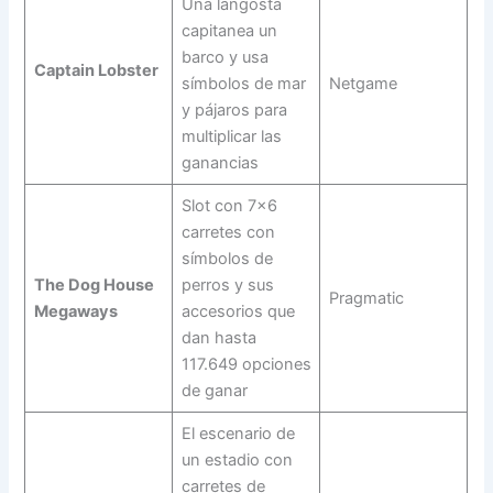
Una langosta
capitanea un
barco y usa
Captain Lobster
símbolos de mar
Netgame
y pájaros para
multiplicar las
ganancias
Slot con 7×6
carretes con
símbolos de
The Dog House
perros y sus
Pragmatic
Megaways
accesorios que
dan hasta
117.649 opciones
de ganar
El escenario de
un estadio con
carretes de