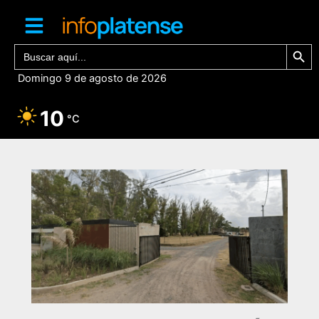
Ir
al
contenido
Botón de bú
Buscar:
Domingo 9 de agosto de 2026
10
°C