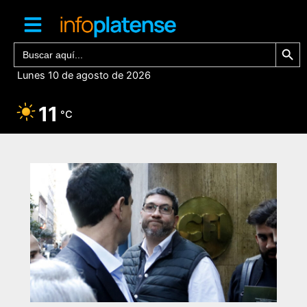
Ir
al
contenido
Botón de bú
Buscar:
Lunes 10 de agosto de 2026
11
°C