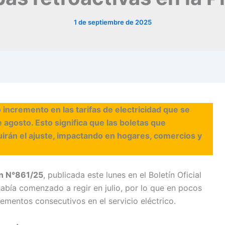
1 de septiembre de 2025
 incremento en las tarifas de electricidad que se
e agosto. Esto significa que las boletas que
uirán el ajuste, impactando en hogares, comercios y
n N°861/25
, publicada este lunes en el Boletín Oficial
abía comenzado a regir en julio, por lo que en pocos
ementos consecutivos en el servicio eléctrico.