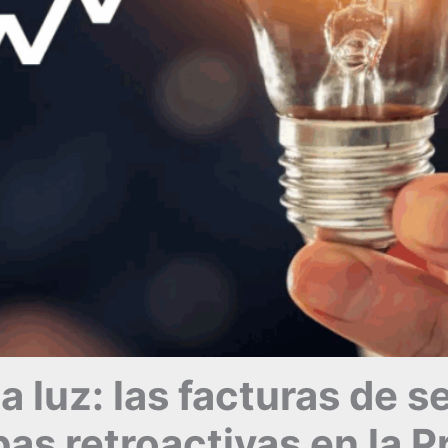
a luz: las facturas de s
as retroactivas en la P