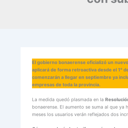
El gobierno bonaerense oficializó un nuevo
aplicará de forma retroactiva desde el 1° d
comenzarán a llegar en septiembre ya incl
empresas de toda la provincia.
La medida quedó plasmada en la
Resolució
bonaerense. El aumento se suma al que ya h
meses los usuarios verán reflejados dos incr