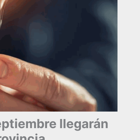
eptiembre llegarán
rovincia