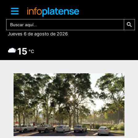
Ir
al
contenido
Botón de bú
Buscar:
Jueves 6 de agosto de 2026
15
°C