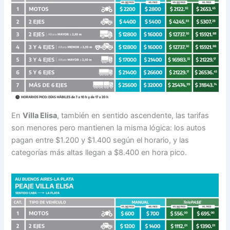
En
Villa Elisa
, también en sentido ascendente, las tarifas
son menores pero mantienen la misma lógica: los autos
pagan entre $1.200 y $1.400 según el horario, y las
categorías más altas llegan a $8.400 en hora pico.