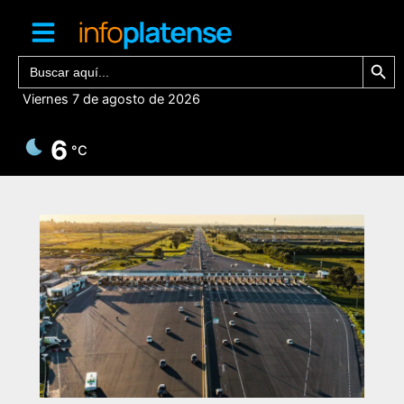
Ir
al
contenido
Botón de bú
Buscar:
Viernes 7 de agosto de 2026
6
°C