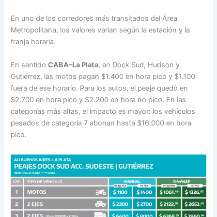
En uno de los corredores más transitados del Área
Metropolitana, los valores varían según la estación y la
franja horaria.
En sentido
CABA–La Plata
, en Dock Sud, Hudson y
Gutiérrez, las motos pagan $1.400 en hora pico y $1.100
fuera de ese horario. Para los autos, el peaje quedó en
$2.700 en hora pico y $2.200 en hora no pico. En las
categorías más altas, el impacto es mayor: los vehículos
pesados de categoría 7 abonan hasta $16.000 en hora
pico.