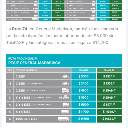
La
Ruta 74
, en General Madariaga, también fue alcanzada
por la actualización: los autos abonan desde $3.000 sin
TelePASE y las categorías más altas llegan a $14.700.