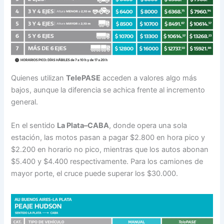
Quienes utilizan
TelePASE
acceden a valores algo más
bajos, aunque la diferencia se achica frente al incremento
general.
En el sentido
La Plata–CABA
, donde opera una sola
estación, las motos pasan a pagar $2.800 en hora pico y
$2.200 en horario no pico, mientras que los autos abonan
$5.400 y $4.400 respectivamente. Para los camiones de
mayor porte, el cruce puede superar los $30.000.