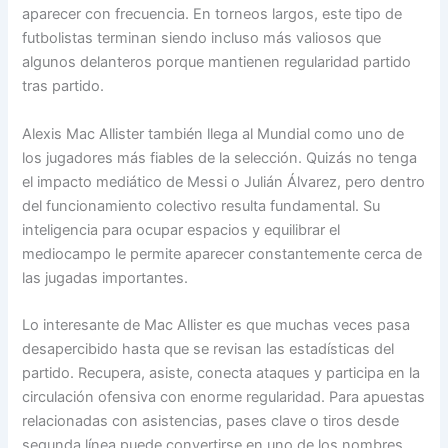
aparecer con frecuencia. En torneos largos, este tipo de
futbolistas terminan siendo incluso más valiosos que
algunos delanteros porque mantienen regularidad partido
tras partido.
Alexis Mac Allister también llega al Mundial como uno de
los jugadores más fiables de la selección. Quizás no tenga
el impacto mediático de Messi o Julián Álvarez, pero dentro
del funcionamiento colectivo resulta fundamental. Su
inteligencia para ocupar espacios y equilibrar el
mediocampo le permite aparecer constantemente cerca de
las jugadas importantes.
Lo interesante de Mac Allister es que muchas veces pasa
desapercibido hasta que se revisan las estadísticas del
partido. Recupera, asiste, conecta ataques y participa en la
circulación ofensiva con enorme regularidad. Para apuestas
relacionadas con asistencias, pases clave o tiros desde
segunda línea puede convertirse en uno de los nombres