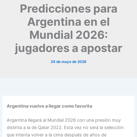
Predicciones para
Argentina en el
Mundial 2026:
jugadores a apostar
24 de mayo de 2026
Argentina vuelve a llegar como favorita
Argentina llegará al Mundial 2026 con una presión muy
distinta a la de Qatar 2022. Esta vez no será la selección
que intenta volver a la cima después de años de