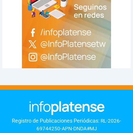
Registro de Publicaciones Periódicas:
RL-2026-
69744250-APN-DNDA#MJ