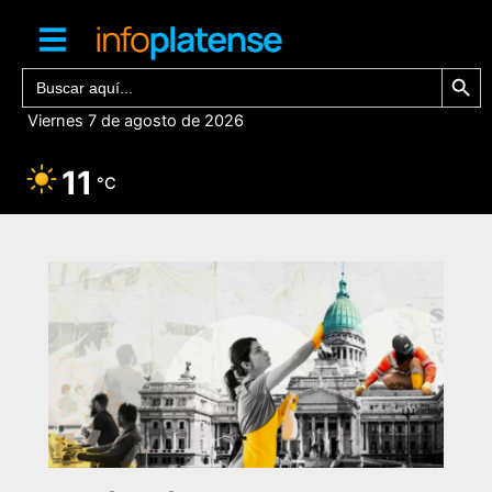
Ir
al
contenido
Botón de bú
Buscar:
Viernes 7 de agosto de 2026
11
°C