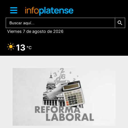
Ir
al
contenido
Botón de bú
Buscar:
Viernes 7 de agosto de 2026
13
°C