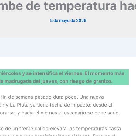
mbe de temperatura hac
5 de mayo de 2026
iércoles y se intensifica el viernes. El momento más
y la madrugada del jueves, con riesgo de granizo.
el fin de semana pasado dura poco. Una nueva
ón y La Plata ya tiene fecha de impacto: desde el
rarse, y hacia el viernes el escenario se pone serio.
ce de un frente cálido elevará las temperaturas hasta