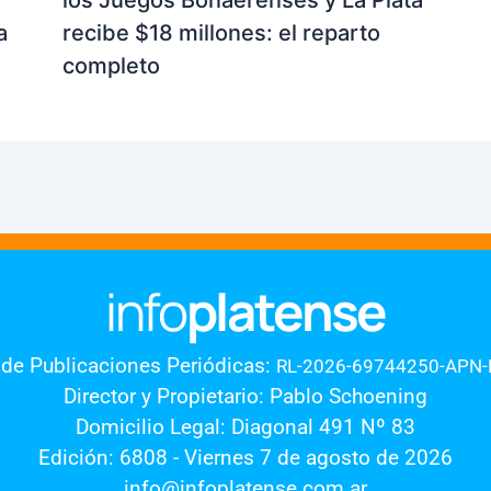
a
recibe $18 millones: el reparto
completo
 de Publicaciones Periódicas:
RL-2026-69744250-APN
Director y Propietario: Pablo Schoening
Domicilio Legal: Diagonal 491 Nº 83
Edición: 6808 - Viernes 7 de agosto de 2026
info@infoplatense.com.ar